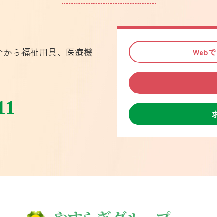
介から福祉用具、医療機
Web
。
11