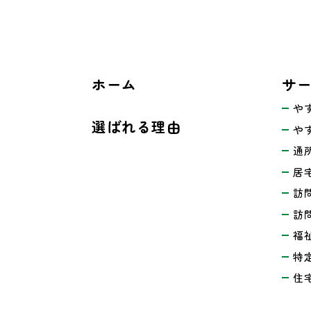
ホーム
サ
や
選ばれる理由
や
通
居
訪
訪
福
特
住