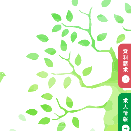
資
料
請
求
求
人
情
報